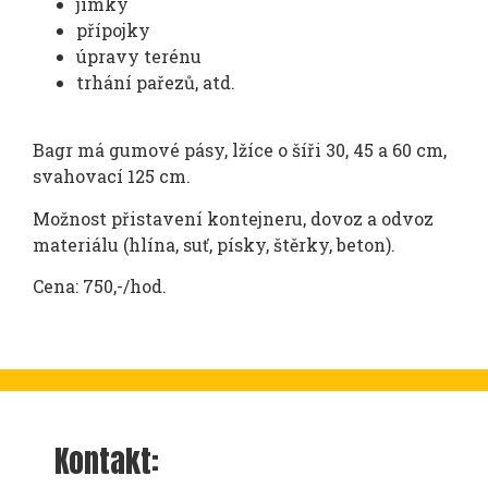
jímky
přípojky
úpravy terénu
trhání pařezů, atd.
Bagr má gumové pásy, lžíce o šíři 30, 45 a 60 cm,
svahovací 125 cm.
Možnost přistavení kontejneru, dovoz a odvoz
materiálu (hlína, suť, písky, štěrky, beton).
Cena: 750,-/hod.
Kontakt: