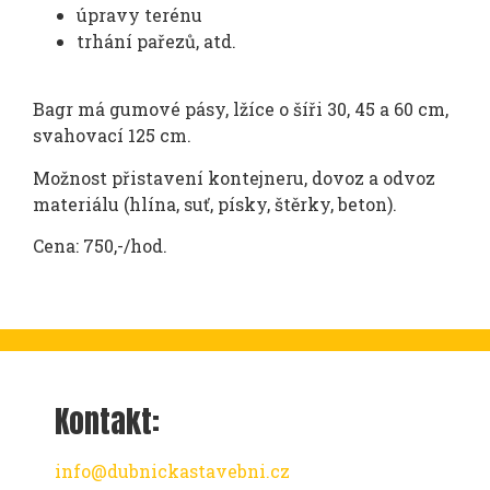
úpravy terénu
trhání pařezů, atd.
Bagr má gumové pásy, lžíce o šíři 30, 45 a 60 cm,
svahovací 125 cm.
Možnost přistavení kontejneru, dovoz a odvoz
materiálu (hlína, suť, písky, štěrky, beton).
Cena: 750,-/hod.
Kontakt:
info@dubnickastavebni.cz