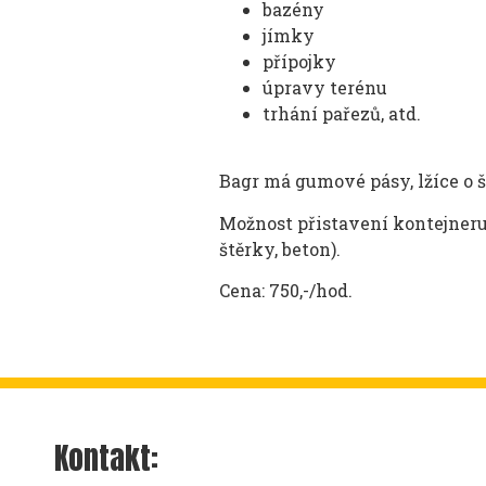
bazény
jímky
přípojky
úpravy terénu
trhání pařezů, atd.
Bagr má gumové pásy, lžíce o ší
Možnost přistavení kontejneru,
štěrky, beton).
Cena: 750,-/hod.
Kontakt: