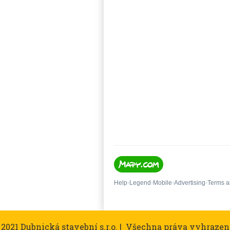
 2021 Dubnická stavební s.r.o. | Všechna práva vyhrazen