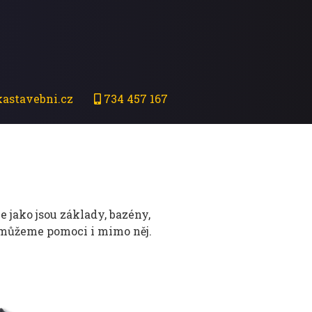
astavebni.cz
734 457 167
 jako jsou základy, bazény,
 můžeme pomoci i mimo něj.