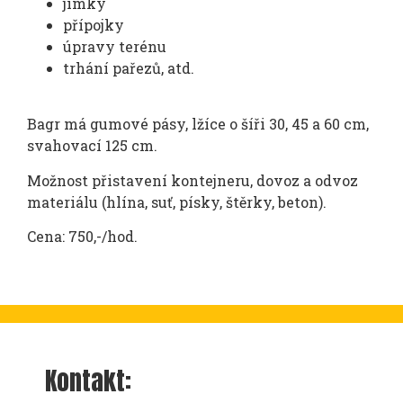
jímky
přípojky
úpravy terénu
trhání pařezů, atd.
Bagr má gumové pásy, lžíce o šíři 30, 45 a 60 cm,
svahovací 125 cm.
Možnost přistavení kontejneru, dovoz a odvoz
materiálu (hlína, suť, písky, štěrky, beton).
Cena: 750,-/hod.
Kontakt: