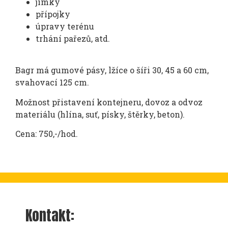
jímky
přípojky
úpravy terénu
trhání pařezů, atd.
Bagr má gumové pásy, lžíce o šíři 30, 45 a 60 cm,
svahovací 125 cm.
Možnost přistavení kontejneru, dovoz a odvoz
materiálu (hlína, suť, písky, štěrky, beton).
Cena: 750,-/hod.
Kontakt: