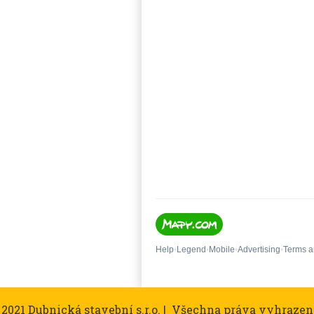
 2021 Dubnická stavební s.r.o. | Všechna práva vyhrazen