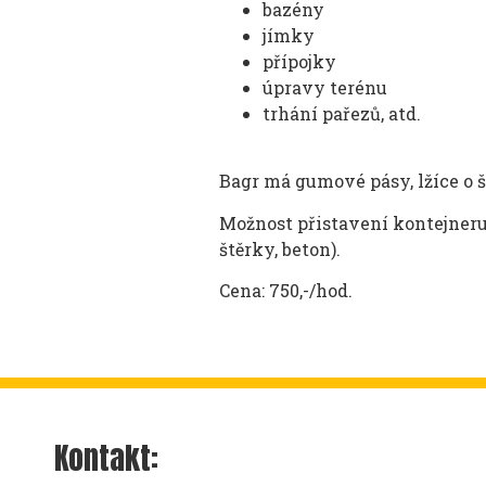
bazény
jímky
přípojky
úpravy terénu
trhání pařezů, atd.
Bagr má gumové pásy, lžíce o ší
Možnost přistavení kontejneru,
štěrky, beton).
Cena: 750,-/hod.
Kontakt: