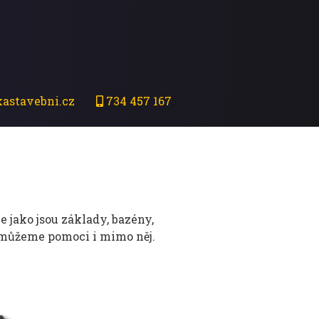
astavebni.cz
734 457 167
 jako jsou základy, bazény,
 můžeme pomoci i mimo něj.