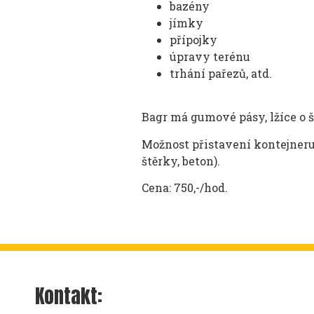
bazény
jímky
přípojky
úpravy terénu
trhání pařezů, atd.
Bagr má gumové pásy, lžíce o ší
Možnost přistavení kontejneru,
štěrky, beton).
Cena: 750,-/hod.
Kontakt: