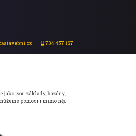
astavebni.cz
734 457 167
 jako jsou základy, bazény,
 můžeme pomoci i mimo něj.