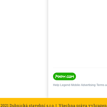
 2021 Dubnická stavební s.r.o. | Všechna práva vyhrazen