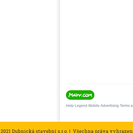
 2021 Dubnická stavební s.r.o. | Všechna práva vyhrazen