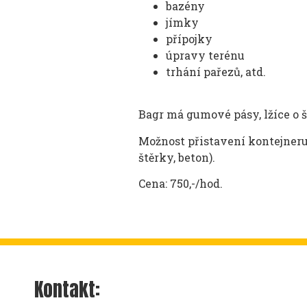
bazény
jímky
přípojky
úpravy terénu
trhání pařezů, atd.
Bagr má gumové pásy, lžíce o ší
Možnost přistavení kontejneru,
štěrky, beton).
Cena: 750,-/hod.
Kontakt: