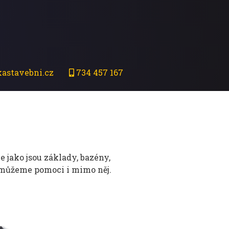
astavebni.cz
734 457 167
 jako jsou základy, bazény,
 můžeme pomoci i mimo něj.