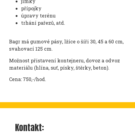
jímky
přípojky
úpravy terénu
trhání pařezů, atd.
Bagr má gumové pásy, lžíce o šíři 30, 45 a 60 cm,
svahovací 125 cm.
Možnost přistavení kontejneru, dovoz a odvoz
materiálu (hlína, suť, písky, štěrky, beton).
Cena: 750,-/hod.
Kontakt: