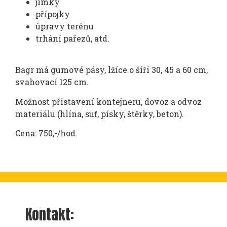
jímky
přípojky
úpravy terénu
trhání pařezů, atd.
Bagr má gumové pásy, lžíce o šíři 30, 45 a 60 cm,
svahovací 125 cm.
Možnost přistavení kontejneru, dovoz a odvoz
materiálu (hlína, suť, písky, štěrky, beton).
Cena: 750,-/hod.
Kontakt: