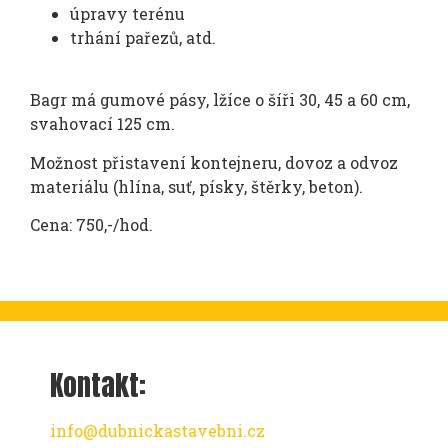
úpravy terénu
trhání pařezů, atd.
Bagr má gumové pásy, lžíce o šíři 30, 45 a 60 cm,
svahovací 125 cm.
Možnost přistavení kontejneru, dovoz a odvoz
materiálu (hlína, suť, písky, štěrky, beton).
Cena: 750,-/hod.
Kontakt:
info@dubnickastavebni.cz