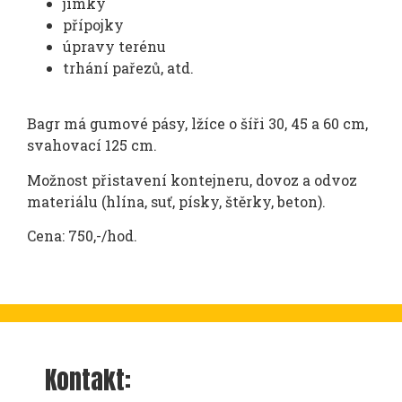
jímky
přípojky
úpravy terénu
trhání pařezů, atd.
Bagr má gumové pásy, lžíce o šíři 30, 45 a 60 cm,
svahovací 125 cm.
Možnost přistavení kontejneru, dovoz a odvoz
materiálu (hlína, suť, písky, štěrky, beton).
Cena: 750,-/hod.
Kontakt: