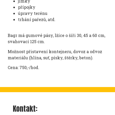
jímky
přípojky
úpravy terénu
trhání pařezů, atd.
Bagr má gumové pásy, lžíce o šíři 30, 45 a 60 cm,
svahovací 125 cm.
Možnost přistavení kontejneru, dovoz a odvoz
materiálu (hlína, suť, písky, štěrky, beton).
Cena: 750,-/hod.
Kontakt: