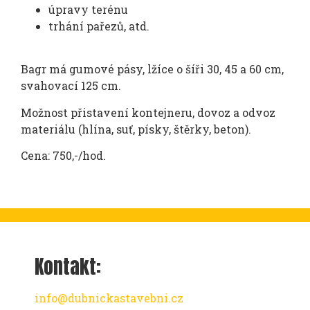
úpravy terénu
trhání pařezů, atd.
Bagr má gumové pásy, lžíce o šíři 30, 45 a 60 cm,
svahovací 125 cm.
Možnost přistavení kontejneru, dovoz a odvoz
materiálu (hlína, suť, písky, štěrky, beton).
Cena: 750,-/hod.
Kontakt:
info@dubnickastavebni.cz