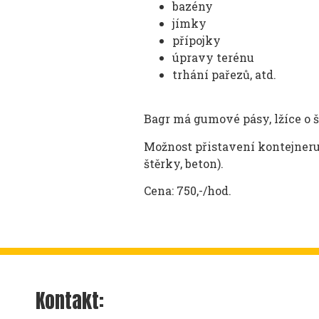
bazény
jímky
přípojky
úpravy terénu
trhání pařezů, atd.
Bagr má gumové pásy, lžíce o ší
Možnost přistavení kontejneru,
štěrky, beton).
Cena: 750,-/hod.
Kontakt: