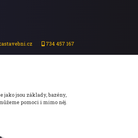
astavebni.cz
734 457 167
 jako jsou základy, bazény,
 můžeme pomoci i mimo něj.