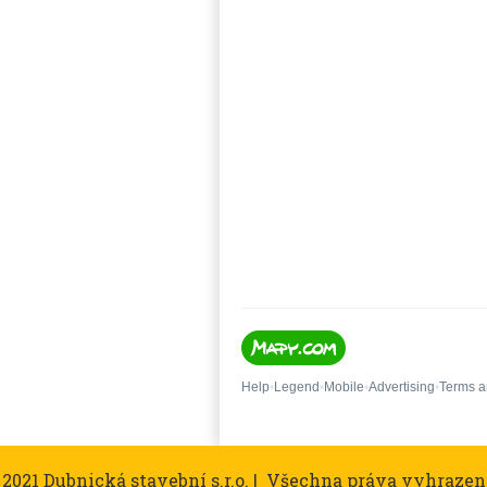
 2021 Dubnická stavební s.r.o. | Všechna práva vyhrazen