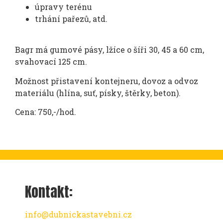
úpravy terénu
trhání pařezů, atd.
Bagr má gumové pásy, lžíce o šíři 30, 45 a 60 cm,
svahovací 125 cm.
Možnost přistavení kontejneru, dovoz a odvoz
materiálu (hlína, suť, písky, štěrky, beton).
Cena: 750,-/hod.
Kontakt:
info@dubnickastavebni.cz