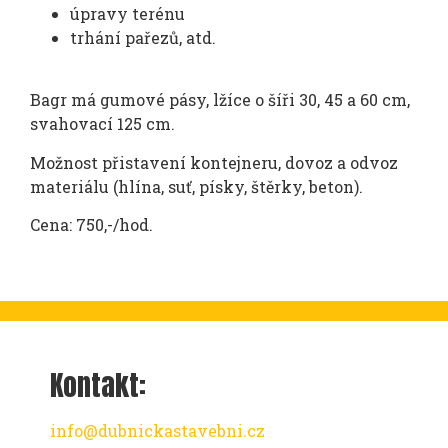
úpravy terénu
trhání pařezů, atd.
Bagr má gumové pásy, lžíce o šíři 30, 45 a 60 cm,
svahovací 125 cm.
Možnost přistavení kontejneru, dovoz a odvoz
materiálu (hlína, suť, písky, štěrky, beton).
Cena: 750,-/hod.
Kontakt:
info@dubnickastavebni.cz